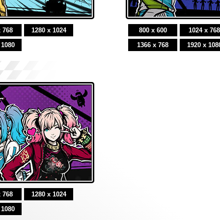
x 768
1280 x 1024
800 x 600
1024 x 768
 1080
1366 x 768
1920 x 108
x 768
1280 x 1024
 1080