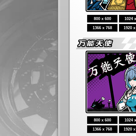
800 x 600
1024 
1366 x 768
1920 x
800 x 600
1024 
1366 x 768
1920 x