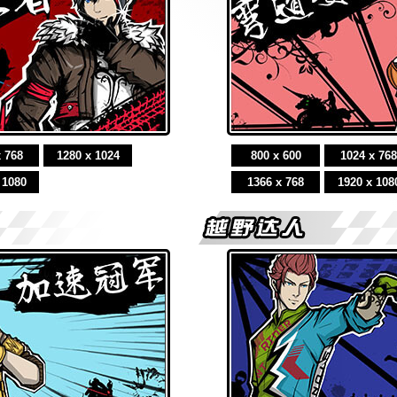
x 768
1280 x 1024
800 x 600
1024 x 768
 1080
1366 x 768
1920 x 108