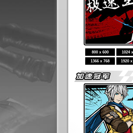
800 x 600
1024 
1366 x 768
1920 x